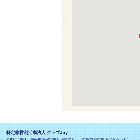
特定非営利活動法人 クラブJoy
〒939-1861 南砺市城端字吉兵衛島310 （南砺市城南屋内グラウンド）