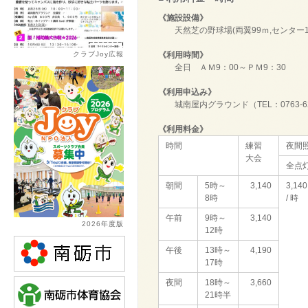
《施設設備》
天然芝の野球場(両翼99ｍ,センター12
クラブJoy広報
《利用時間》
全日 ＡＭ9：00～ＰＭ9：30
《利用申込み》
城南屋内グラウンド（TEL：0763-62
《利用料金》
時間
練習
夜間
大会
全点
朝間
5時～
3,140
3,140
8時
/ 時
午前
9時～
3,140
2026年度版
12時
午後
13時～
4,190
17時
夜間
18時～
3,660
21時半