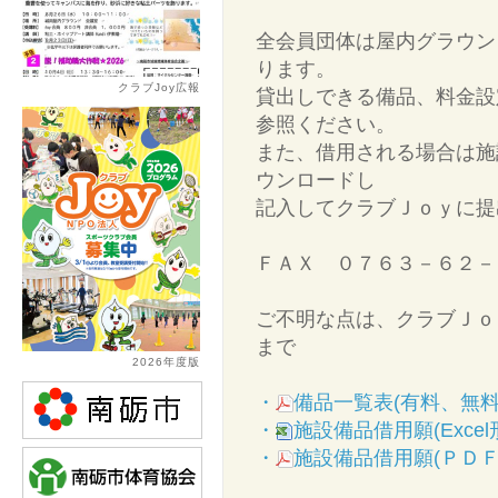
全会員団体は屋内グラウン
ります。
クラブJoy広報
貸出しできる備品、料金設
参照ください。
また、借用される場合は施
ウンロードし
記入してクラブＪｏｙに提
ＦＡＸ ０７６３－６２－
ご不明な点は、クラブＪｏ
まで
2026年度版
・
備品一覧表(有料、無料
・
施設備品借用願(Excel
・
施設備品借用願(ＰＤＦ