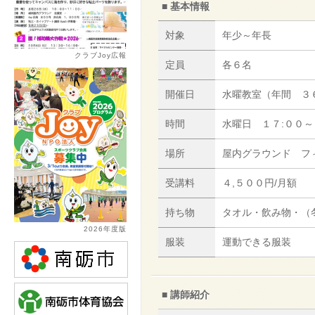
■ 基本情報
対象
年少～年長
クラブJoy広報
定員
各６名
開催日
水曜教室（年間 ３
時間
水曜日 １７:００～
場所
屋内グラウンド フ
受講料
４,５００円/月額
持ち物
タオル・飲み物・（
2026年度版
服装
運動できる服装
■ 講師紹介