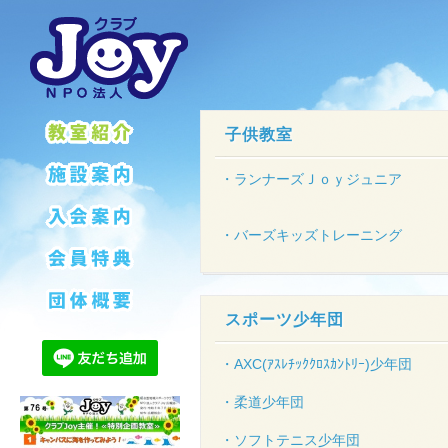
子供教室
・ランナーズＪｏｙジュニア
・バーズキッズトレーニング
スポーツ少年団
・AXC(ｱｽﾚﾁｯｸｸﾛｽｶﾝﾄﾘｰ)少年団
・柔道少年団
・ソフトテニス少年団