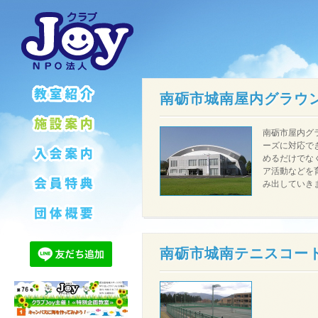
南砺市城南屋内グラウ
南砺市屋内グ
ーズに対応で
めるだけでな
ア活動などを
み出していき
南砺市城南テニスコー