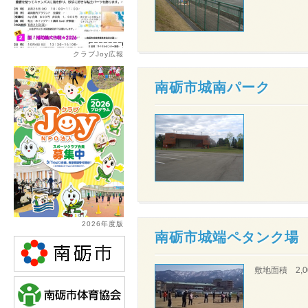
クラブJoy広報
南砺市城南パーク
2026年度版
南砺市城端ペタンク場
敷地面積 2,0