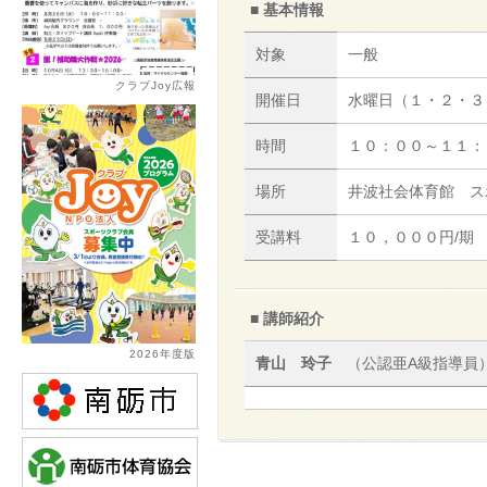
■ 基本情報
対象
一般
クラブJoy広報
開催日
水曜日（１・２・３
時間
１０：００～１１：
場所
井波社会体育館 ス
受講料
１０，０００円/期
■ 講師紹介
2026年度版
青山 玲子
（公認亜A級指導員