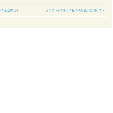
ＴＳＴ放送開始■
クラブJoyの個人情報の取り扱いに関して >