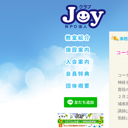
コー
コー
神経
普段
２月
城南
講師
気軽に