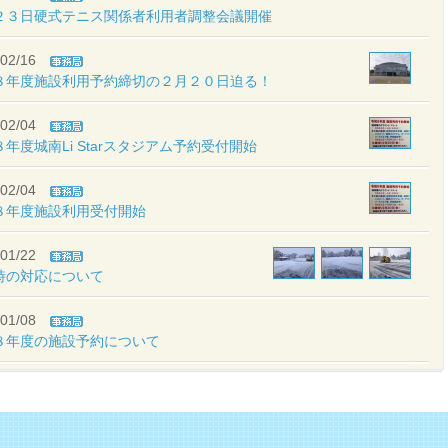
２３日硬式テニス関係者利用者調整会議開催
02/16
８年度施設利用予約締切の２月２０日迫る！
02/04
年度城南Li Starスタジアム予約受付開始
02/04
８年度施設利用受付開始
01/22
時の対応について
01/08
８年度の施設予約について