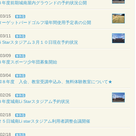
８年度前期城南屋内グラウンドの予約状況公開
03/15
ターゲットバードゴルフ場年間使用予定表の公開
03/11
i Starスタジアム３月１０日現在予約状況
03/09
８年度スポーツ少年団募集開始
03/04
和８年度 入会、教室受講申込み、無料体験教室について★
02/26
年度城南Li Starスタジアム予約状況
02/18
５日城南Li starスタジアム利用者調整会議開催
02/18