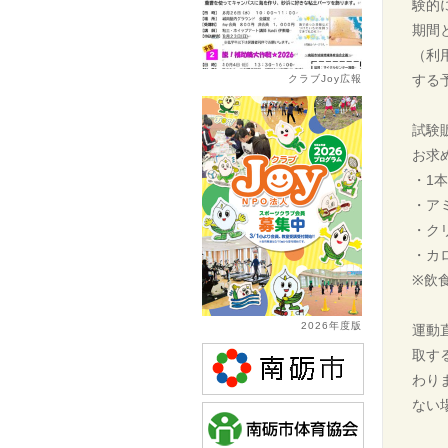
験的
期間
（利
する
クラブJoy広報
試験
お求
・1
・ア
・ク
・カ
※飲
2026年度版
運動
取す
わり
ない