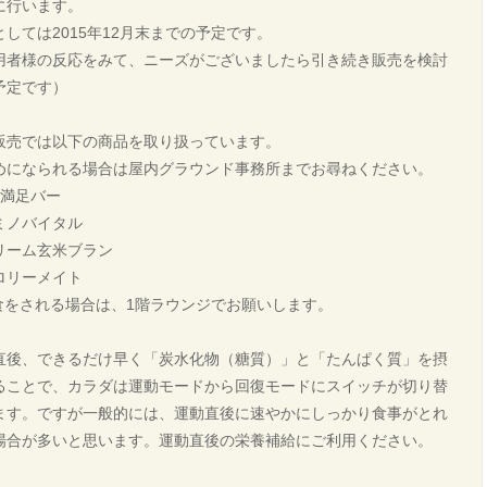
に行います。
としては2015年12月末までの予定です。
用者様の反応をみて、ニーズがございましたら引き続き販売を検討
予定です）
販売では以下の商品を取り扱っています。
めになられる場合は屋内グラウンド事務所までお尋ねください。
本満足バー
ミノバイタル
リーム玄米ブラン
ロリーメイト
食をされる場合は、1階ラウンジでお願いします。
直後、できるだけ早く「炭水化物（糖質）」と「たんぱく質」を摂
ることで、カラダは運動モードから回復モードにスイッチが切り替
ます。ですが一般的には、運動直後に速やかにしっかり食事がとれ
場合が多いと思います。運動直後の栄養補給にご利用ください。