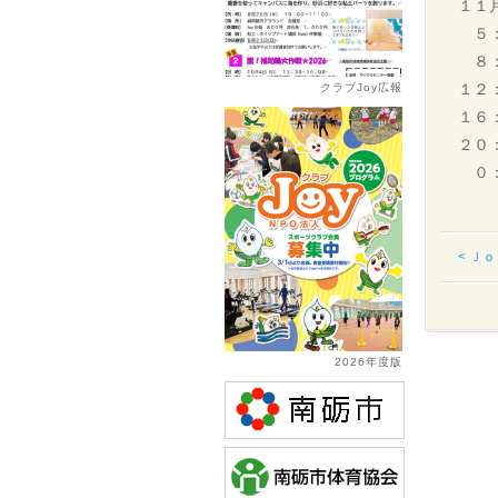
１１
５：
８：
１２
クラブJoy広報
１６
２０
０：
< Ｊ
2026年度版