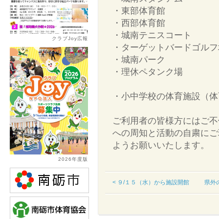
・東部体育館
・西部体育館
・城南テニスコート
クラブJoy広報
・ターゲットバードゴルフ
・城南パーク
・理休ペタンク場
・小中学校の体育施設（体
ご利用者の皆様方にはご不
への周知と活動の自粛にご
ようお願いいたします。
2026年度版
< ９/１５（水）から施設開館
県外