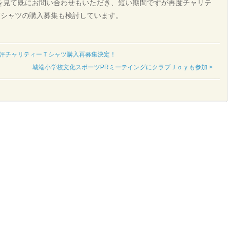
を見て既にお問い合わせもいただき、短い期間ですが再度チャリテ
Tシャツの購入募集も検討しています。
好評チャリティーＴシャツ購入再募集決定！
城端小学校文化スポーツPRミーテイングにクラブＪｏｙも参加 >