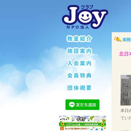
北日
本日
てい