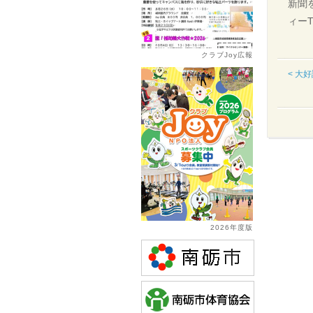
新聞
ィー
クラブJoy広報
< 大
2026年度版