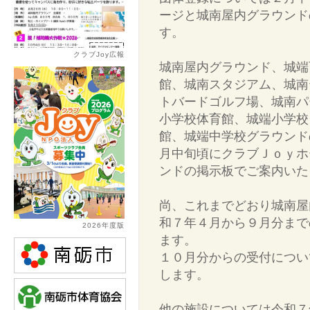
ージと城南屋内グラウンド
す。
クラブJoy広報
城南屋内グラウンド、城端
館、城南スタジアム、城南
トバードゴルフ場、城南パ
小学校体育館、城端小学校
館、城端中学校グラウンド
月中旬頃にクラブＪｏｙホ
ンドの掲示板でご案内いた
尚、これまでどおり城南屋
和７年４月から９月分まで
2026年度版
ます。
１０月分からの受付につい
します。
他の施設については令和７