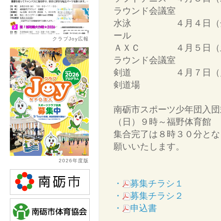
ラウンド会議室
水泳 ４月４日（金）
ール
クラブJoy広報
ＡＸＣ ４月５日（土
ラウンド会議室
剣道 ４月７日（月）
剣道場
南砺市スポーツ少年団入団
（日）９時～福野体育館
集合完了は８時３０分とな
願いいたします。
2026年度版
・
募集チラシ１
・
募集チラシ２
・
申込書