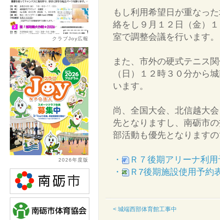
もし利用希望日が重なった
絡をし９月１２日（金）１
室で調整会議を行います。
クラブJoy広報
また、市外の硬式テニス関
（日）１２時３０分から城
います。
尚、全国大会、北信越大会
先となりますし、南砺市の
部活動も優先となりますの
・
Ｒ７後期アリーナ利用
2026年度版
・
Ｒ7後期施設使用予約
< 城端西部体育館工事中