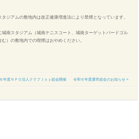
スタジアムの敷地内は改正健康増進法により禁煙となっています。
に城南スタジアム（城南テニスコート、城南ターゲットバードゴル
含む）の敷地内での喫煙はおやめください。
和６年度ＮＰＯ法人クラブＪｏｙ総会開催
令和６年度通常総会のお知らせ >