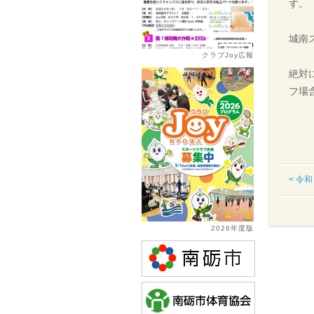
す。
城南
クラブJoy広報
絶対
フ場
< 令
2026年度版