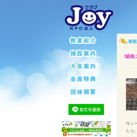
城南
今シ
たり