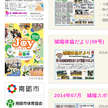
・３
・秋
・Ｊ
クラブJoy広報
・開
城端体協だより(08号)
2014/
2026年度版
2014年07月 城端ス
2014/