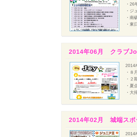
・26
・ジ
・南
・東
2014年06月 クラブJ
2014/
・８
・２
・夏
・大
2014年02月 城端ス
2014/