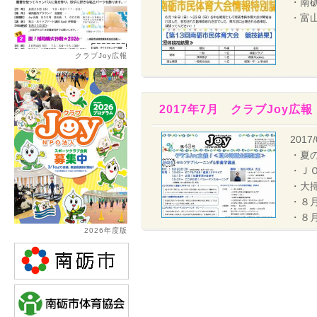
・南
・富
クラブJoy広報
2017年7月 クラブJoy広報
2017/
・夏
・Ｊ
・大
・８
・８
2026年度版