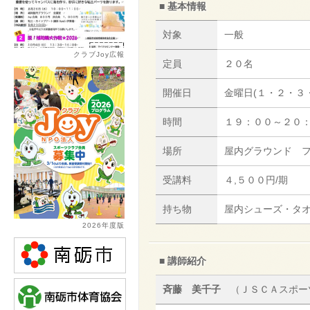
■ 基本情報
対象
一般
クラブJoy広報
定員
２０名
開催日
金曜日(１・２・３
時間
１９：００～２０
場所
屋内グラウンド 
受講料
４,５００円/期
持ち物
屋内シューズ・タ
2026年度版
■ 講師紹介
斉藤 美千子
（ＪＳＣＡスポー