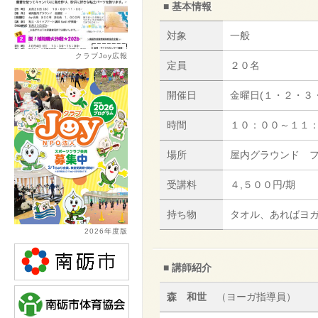
■ 基本情報
対象
一般
クラブJoy広報
定員
２０名
開催日
金曜日(１・２・３
時間
１０：００～１１
場所
屋内グラウンド 
受講料
４,５００円/期
持ち物
タオル、あればヨ
2026年度版
■ 講師紹介
森 和世
（ヨーガ指導員）