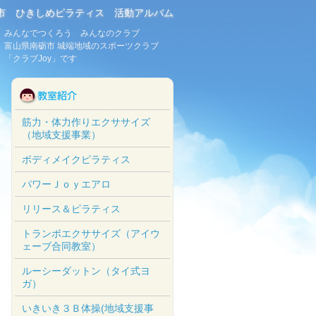
市 ひきしめピラティス 活動アルバム
みんなでつくろう みんなのクラブ
富山県南砺市 城端地域のスポーツクラブ
「クラブJoy」です
筋力・体力作りエクササイズ
（地域支援事業）
ボディメイクピラティス
パワーＪｏｙエアロ
リリース＆ピラティス
トランポエクササイズ（アイウ
ェーブ合同教室）
ルーシーダットン（タイ式ヨ
ガ）
いきいき３Ｂ体操(地域支援事